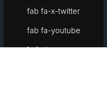
fab fa-x-twitter
fab fa-youtube
fa fa-instagram
fa fa-linkedin
Aviso de privacidad