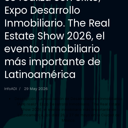
Expo Desarrollo
Inmobiliario. The Real
Estate Show 2026, el
evento inmobiliario
más importante de
Latinoamérica
InfoADI
29 May 2026
Descripción:
La Asociación de Desarrolladores Inmobiliarios
(ADI) realizó Expo Desarrollo Inmobiliario. The Real Estate
Show 2026, el evento inmobiliario más importante de
Latinoamérica, los días 26 y 27 de mayo en la Ciudad de
México.