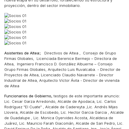
nueva etapa en su desarrollo, fortaleciendo su estructura y
proyección, dentro del sector inmobiliario.
Asistentes de Altea:;
Directivos de Altea , Consejo de Grupo
Firmas Globales, Licenciada Berenice Bermejo – Directora de
Altea, Ingeniero Francisco D. González Albuerne – Consejo
Grupo Firmas Globales, Arquitecto Luis Ruvalcaba. - Director de
Proyectos de Altea, Licenciado Claudio Navarrete - Director
Industrial de Altea, Arquitecto Víctor Ávila - Director de vivienda
de Altea
Funcionarios de Gobierno,
testigos de este importante anuncio
:
Lic. Cesar Garza Arredondo, Alcalde de Apodaca, Lic. Carlos
Rodríguez "El Cuate" , Alcalde de Cadereyta ,Lic. Andrés Mijes
Llovera, Alcalde de Escobedo, Lic. Hector Garcia Garcia , Alcalde
de Guadalupe , Lic. Monica Oyervides Acosta, Alcaldesa de
Juárez, Lic. Mauricio Farah Giacomán, Alcalde de San Pedro, Lic.
David Enrique De la Peña, Alcalde de Santiago, Ing. Jesús Ángel