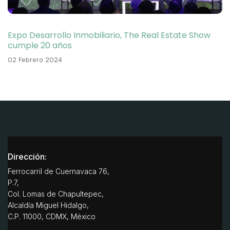
Expo Desarrollo Inmobiliario, The Real Estate Show
cumple 20 años
02 Febrero 2024
Dirección:
Ferrocarril de Cuernavaca 76,
P.7,
Col. Lomas de Chapultepec,
Alcaldía Miguel Hidalgo,
C.P. 11000, CDMX, México