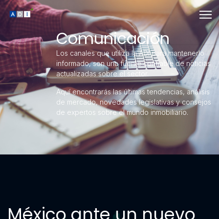
Comunicación
Los canales que utiliza la ADI para mantenerlo
informado, son una fuente confiable de noticias
actualizadas sobre el sector.
Aquí encontrarás las últimas tendencias, análisis
de mercado, novedades legislativas y consejos
de expertos sobre el mundo inmobiliario.
México ante un nuevo