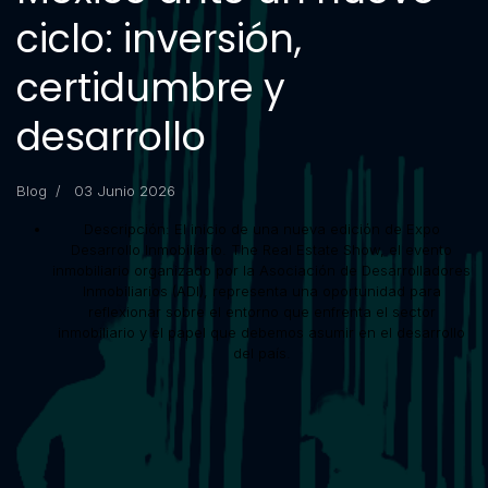
ciclo: inversión,
certidumbre y
desarrollo
Blog
03 Junio 2026
Descripción:
El inicio de una nueva edición de Expo
Desarrollo Inmobiliario. The Real Estate Show, el evento
inmobiliario organizado por la Asociación de Desarrolladores
Inmobiliarios (ADI), representa una oportunidad para
reflexionar sobre el entorno que enfrenta el sector
inmobiliario y el papel que debemos asumir en el desarrollo
del país.