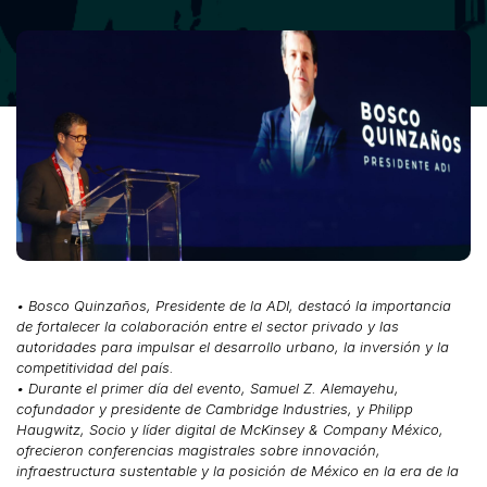
• Bosco Quinzaños, Presidente de la ADI, destacó la importancia
de fortalecer la colaboración entre el sector privado y las
autoridades para impulsar el desarrollo urbano, la inversión y la
competitividad del país.
• Durante el primer día del evento, Samuel Z. Alemayehu,
cofundador y presidente de Cambridge Industries, y Philipp
Haugwitz, Socio y líder digital de McKinsey & Company México,
ofrecieron conferencias magistrales sobre innovación,
infraestructura sustentable y la posición de México en la era de la