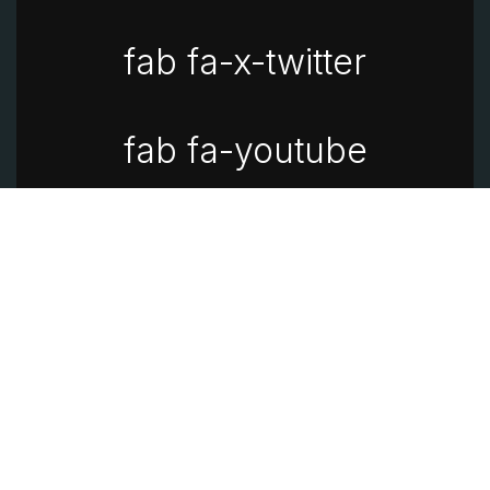
fab fa-x-twitter
fab fa-youtube
fa fa-instagram
fa fa-linkedin
Aviso de privacidad