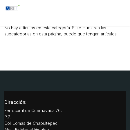
No hay artículos en esta categoría. Si se muestran las
subcategorías en esta página, puede que tengan artículos.
Dirección:
Ferrocarril de Cuernavaca 76,
P.7,
Col. Lomas de Chapultepec,
Alcaldía Miguel Hidalgo,